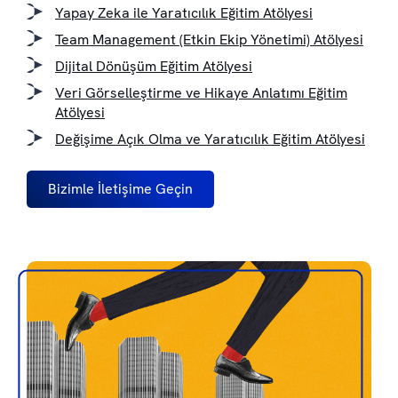
Yapay Zeka ile Yaratıcılık Eğitim Atölyesi
Team Management (Etkin Ekip Yönetimi) Atölyesi
Dijital Dönüşüm Eğitim Atölyesi
Veri Görselleştirme ve Hikaye Anlatımı Eğitim
Atölyesi
Değişime Açık Olma ve Yaratıcılık Eğitim Atölyesi
Bizimle İletişime Geçin