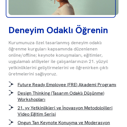
Deneyim Odaklı Öğrenin
Kurumunuza özel tasarlanmış deneyim odaklı
öğrenme kurguları kapsamında düzenlenen
online/offline; keynote konuşmaları, eğitimler,
uygulamalı atölyeler ile çalışanlarınızın 21. yüzyıl
yetkinliklerini geliştirmelerini ve öğrenirken çıktı
üretmelerini sağlıyoruz.
Future Ready Employee (FRE) Akademi Programı
Design Thinking (Tasarım Odaklı Düşünme)
Workshopları
21. yy Yetkinlikleri ve İnovasyon Metodolojileri
Video Eğitim Serisi
Ongun Tan Keynote Konuşma ve Moderasyon