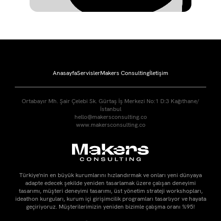
Anasayfa
Servisler
Makers Consulting
İletişim
Ortabayır Mh. Şair Çelebi Sk. Gürtaş İş Merkezi No:1 D:3 Kağıthane/
İstanbul
hello@makersconsulting.co
www.makersconsulting.co
Türkiye'nin en büyük kurumlarını hızlandırmak ve onları yeni dünyaya
adapte edecek şekilde yeniden tasarlamak üzere çalışan deneyimi
tasarımı, müşteri deneyimi tasarımı, üst yönetim strateji workshopları,
ideathon kurguları, kurum içi girişimcilik programları tasarlıyor ve hayata
geçiriyoruz. Müşterilerimizin yeniden bizimle çalışma oranı %95!