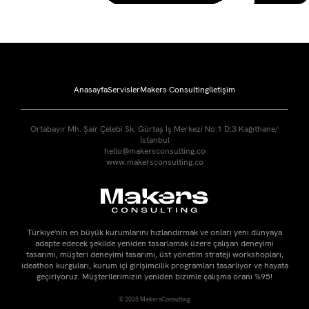
Anasayfa
Servisler
Makers Consulting
İletişim
Ortabayır Mh. Şair Çelebi Sk. Gürtaş İş Merkezi No:1 D:3 Kağıthane/
İstanbul
hello@makersconsulting.co
www.makersconsulting.co
Türkiye'nin en büyük kurumlarını hızlandırmak ve onları yeni dünyaya
adapte edecek şekilde yeniden tasarlamak üzere çalışan deneyimi
tasarımı, müşteri deneyimi tasarımı, üst yönetim strateji workshopları,
ideathon kurguları, kurum içi girişimcilik programları tasarlıyor ve hayata
geçiriyoruz. Müşterilerimizin yeniden bizimle çalışma oranı %95!
© 2025 MakersConsulting