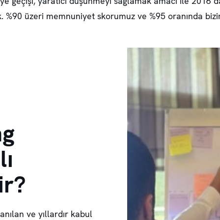
iye geçişi, yaratıcı düşünmeyi sağlamak amacı ile 2016’d
k. %90 üzeri memnuniyet skorumuz ve %95 oranında biziml
ng
lı
ir?
anılan ve yıllardır kabul