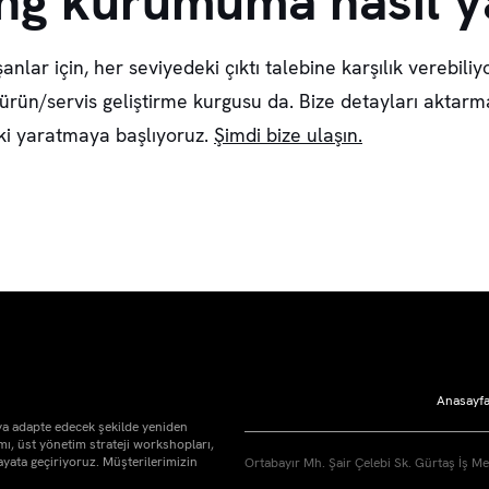
ng kurumuma nasıl ya
lar için, her seviyedeki çıktı talebine karşılık verebiliy
 ürün/servis geliştirme kurgusu da. Bize detayları aktarm
etki yaratmaya başlıyoruz.
Şimdi bize ulaşın.
Anasayf
ya adapte edecek şekilde yeniden
ı, üst yönetim strateji workshopları,
ayata geçiriyoruz. Müşterilerimizin
Ortabayır Mh. Şair Çelebi Sk. Gürtaş İş M