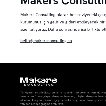
Makers Consulti
Makers Consulting olarak her seviyedeki çalışan
kurumunuz için gelir ve gideri etkileyecek bir
size iletiyoruz. Daha sonrasında ise birlikte 
hello@makersconsulting.co
Türkiye'nin en büyük kurumlarını hızlandırmak ve onları yeni dünya
tasarlamak üzere çalışan deneyimi tasarımı, müşteri deneyimi tasarım
ideathon kurguları, kurum içi girişimcilik programları tasarlıyor ve h
yeniden bizimle çalışma oranı %95!