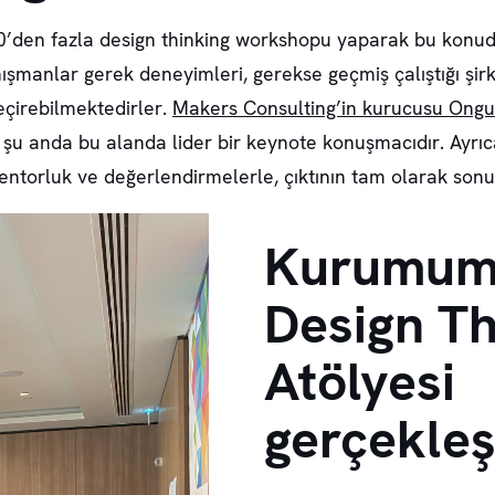
’den fazla design thinking workshopu yaparak bu konuda
manlar gerek deneyimleri, gerekse geçmiş çalıştığı şirke
eçirebilmektedirler.
Makers Consulting’in kurucusu Ong
, şu anda bu alanda lider bir keynote konuşmacıdır. Ayrı
 mentorluk ve değerlendirmelerle, çıktının tam olarak son
Kurumumd
Design Th
Atölyesi
gerçekleş