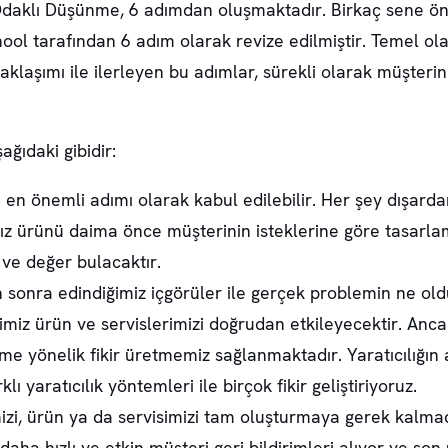
m Odaklı Düşünme, 6 adımdan oluşmaktadır. Birkaç sene ö
ool tarafından 6 adım olarak revize edilmiştir. Temel ol
aklaşımı ile ilerleyen bu adımlar, sürekli olarak müşteri
ağıdaki gibidir:
n önemli adımı olarak kabul edilebilir. Her şey dışard
ız ürünü daima önce müşterinin isteklerine göre tasarlam
 ve değer bulacaktır.
nra edindiğimiz içgörüler ile gerçek problemin ne olduğ
z ürün ve servislerimizi doğrudan etkileyecektir. Ancak 
 yönelik fikir üretmemiz sağlanmaktadır. Yaratıcılığın 
ı yaratıcılık yöntemleri ile birçok fikir geliştiriyoruz.
imizi, ürün ya da servisimizi tam oluşturmaya gerek kalma
aha hızlı ve etkin müşteri geri bildirimleri alıyor ve s