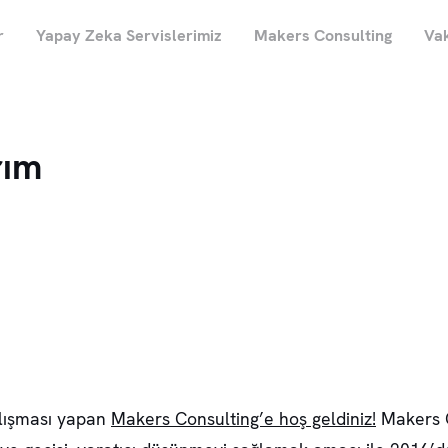
r
Yapay Zeka Servislerimiz
Makers Consulting
Vak
rım
alışması yapan
Makers Consulting’e hoş geldiniz!
Makers C