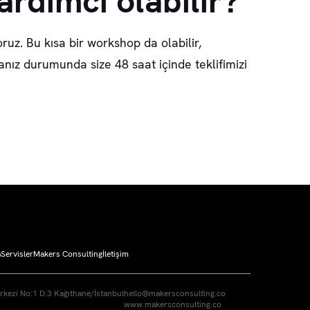
rdımcı olabilir?
oruz. Bu kısa bir workshop da olabilir,
anız durumunda size 48 saat içinde teklifimizi
a
Servisler
Makers Consulting
İletişim
erkezi No:1 D:3 Kağıthane/İstanbul
hello@makersconsulting.co
www.makersconsulting.co