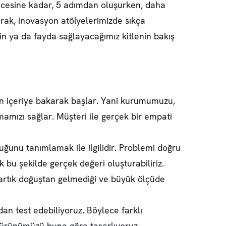
ncesine kadar, 5 adımdan oluşurken, daha
arak, inovasyon atölyelerimizde sıkça
nin ya da fayda sağlayacağımız kitlenin bakış
an içeriye bakarak başlar. Yani kurumumuzu,
amızı sağlar. Müşteri ile gerçek bir empati
unu tanımlamak ile ilgilidir. Problemi doğru
bu şekilde gerçek değeri oluşturabiliriz.
artık doğuştan gelmediği ve büyük ölçüde
dan test edebiliyoruz. Böylece farklı
on ürünümüzü buna göre tasarlıyoruz.