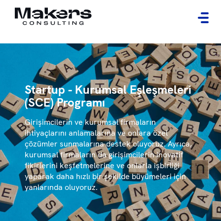
Startup - Kurumsal Eşleşmeleri
(SCE) Programı
Girişimcilerin ve kurumsal firmaların
ihtiyaçlarını anlamalarına ve onlara özel
çözümler sunmalarına destek oluyoruz. Ayrıca,
kurumsal firmaların da girişimcilerin inovatif
fikirlerini keşfetmelerine ve onlarla işbirliği
yaparak daha hızlı bir şekilde büyümeleri için
yanlarında oluyoruz.