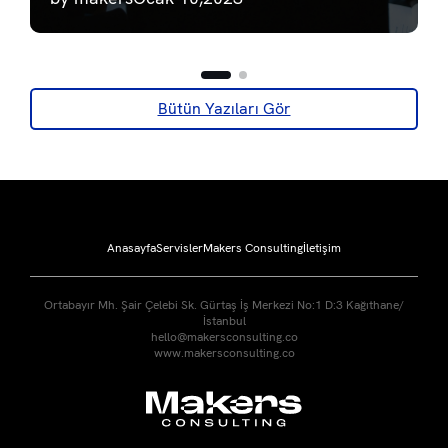
Bütün Yazıları Gör
Anasayfa
Servisler
Makers Consulting
İletişim
Ortabayır Mh. Şair Çelebi Sk. Gürtaş İş Merkezi No:1 D:3 Kağıthane/
İstanbul
hello@makersconsulting.co
www.makersconsulting.co