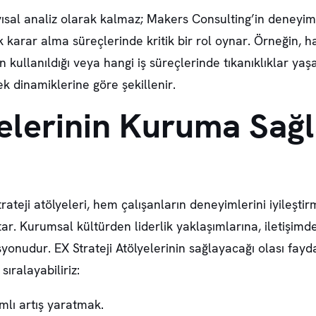
yısal analiz olarak kalmaz; Makers Consulting’in deneyim
ik karar alma süreçlerinde kritik bir rol oynar. Örneğin, 
in kullanıldığı veya hangi iş süreçlerinde tıkanıklıklar yaş
ek dinamiklerine göre şekillenir.
yelerinin Kuruma Sağ
ateji atölyeleri, hem çalışanların deneyimlerini iyileş
ar. Kurumsal kültürden liderlik yaklaşımlarına, iletişimd
onudur. EX Strateji Atölyelerinin sağlayacağı olası fayd
ıralayabiliriz:
mlı artış yaratmak.