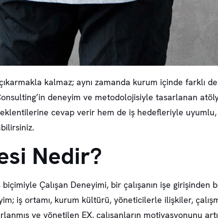
tası çıkarmakla kalmaz; aynı zamanda kurum içinde farklı 
s Consulting’in deneyim ve metodolojisiyle tasarlanan atöl
klentilerine cevap verir hem de iş hedefleriyle uyumlu, sü
ilirsiniz.
esi Nedir?
biçimiyle Çalışan Deneyimi, bir çalışanın işe girişinden 
; iş ortamı, kurum kültürü, yöneticilerle ilişkiler, çalışm
arlanmış ve yönetilen EX, çalışanların motivasyonunu artır