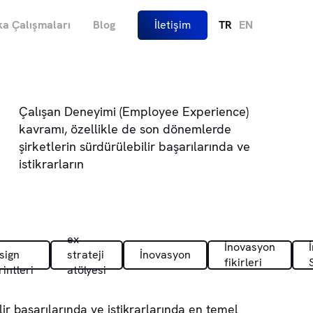
a Çalışmaları
Blog
İletişim
TR
EN
Çalışan Deneyimi (Employee Experience)
kavramı, özellikle de son dönemlerde
şirketlerin sürdürülebilir başarılarında ve
istikrarların
ex
İnovasyon
sign
strateji
İnovasyon
fikirleri
rintleri
atölyesi
ir başarılarında ve istikrarlarında en temel