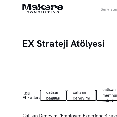
Servisle
EX Strateji Atölyesi
calisan
calisan
calisan
İlgili
memnun
Etiketler:
bagliligi
deneyimi
anketi
Çalışan Deneyimi (
Employee Experience)
kavr