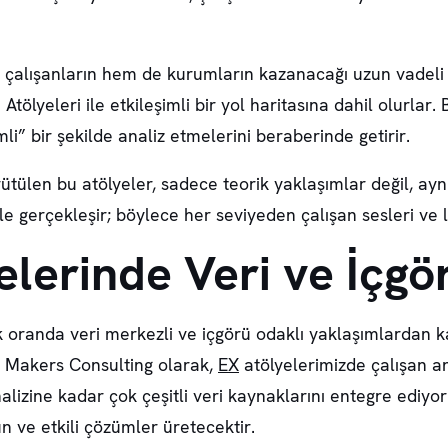
em çalışanların hem de kurumların kazanacağı uzun vadeli
tölyeleri ile etkileşimli bir yol haritasına dahil olurlar
i” bir şekilde analiz etmelerini beraberinde getirir.
ülen bu atölyeler, sadece teorik yaklaşımlar değil, ayn
ı ile gerçekleşir; böylece her seviyeden çalışan sesleri ve li
elerinde Veri ve İçgö
k oranda veri merkezli ve içgörü odaklı yaklaşımlardan ka
r. Makers Consulting olarak,
EX
atölyelerimizde çalışan an
analizine kadar çok çeşitli veri kaynaklarını entegre ediy
 ve etkili çözümler üretecektir.