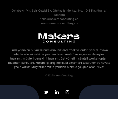
Ortabayır Mh. Şair Çelebi Sk. Gürtaş İş Merkezi No:1 D:3 Kağıthane/
İstanbul
hello@makersconsulting.co
www.makersconsulting.co
Türkiye'nin en büyük kurumlarını hızlandırmak ve onları yeni dünyaya
adapte edecek şekilde yeniden tasarlamak üzere çalışan deneyimi
tasarımı, müşteri deneyimi tasarımı, üst yönetim strateji workshopları,
ideathon kurguları, kurum içi girişimcilik programları tasarlıyor ve hayata
geçiriyoruz. Müşterilerimizin yeniden bizimle çalışma oranı %95!
© 2025 MakersConsulting