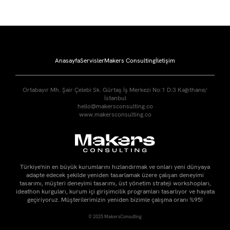
Anasayfa
Servisler
Makers Consulting
İletişim
Ortabayır Mh. Şair Çelebi Sk. Gürtaş İş Merkezi No:1 D:3 Kağıthane/
İstanbul
hello@makersconsulting.co
www.makersconsulting.co
Türkiye'nin en büyük kurumlarını hızlandırmak ve onları yeni dünyaya
adapte edecek şekilde yeniden tasarlamak üzere çalışan deneyimi
tasarımı, müşteri deneyimi tasarımı, üst yönetim strateji workshopları,
ideathon kurguları, kurum içi girişimcilik programları tasarlıyor ve hayata
geçiriyoruz. Müşterilerimizin yeniden bizimle çalışma oranı %95!
© 2025 MakersConsulting