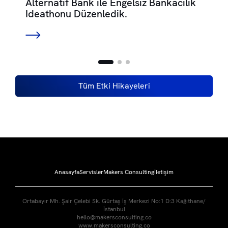
Alternatif Bank ile Engelsiz Bankacılık
Ideathonu Düzenledik.
Tüm Etki Hikayeleri
Anasayfa
Servisler
Makers Consulting
İletişim
Ortabayır Mh. Şair Çelebi Sk. Gürtaş İş Merkezi No:1 D:3 Kağıthane/
İstanbul
hello@makersconsulting.co
www.makersconsulting.co