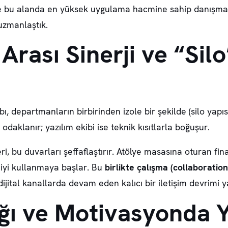
’de bu alanda en yüksek uygulama hacmine sahip danışmanl
zmanlaştık.
Arası Sinerji ve “Sil
, departmanların birbirinden izole bir şekilde (silo yapı
daklanır; yazılım ekibi ise teknik kısıtlarla boğuşur.
i, bu duvarları şeffaflaştırır. Atölye masasına oturan fi
jiyi kullanmaya başlar. Bu
birlikte çalışma (collaboration
ijital kanallarda devam eden kalıcı bir iletişim devrimi ya
lığı ve Motivasyonda 