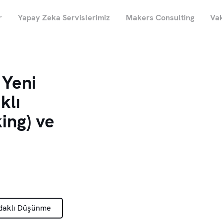
r
Yapay Zeka Servislerimiz
Makers Consulting
Vak
Yeni
klı
ing) ve
daklı Düşünme