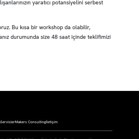
şanlarınızın yaratıcı potansiyelini serbest
oruz. Bu kısa bir workshop da olabilir,
anız durumunda size 48 saat içinde teklifimizi
a
Servisler
Makers Consulting
İletişim