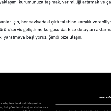
yaklaşımı kurumunuza taşımak, verimliliği artırmak ve çalı
lar için, her seviyedeki çıktı talebine karşılık verebiliy
 ürün/servis geliştirme kurgusu da. Bize detayları aktarm
etki yaratmaya başlıyoruz.
Şimdi bize ulaşın.
Anasayf
ya adapte edecek şekilde yeniden
ı, üst yönetim strateji workshopları,