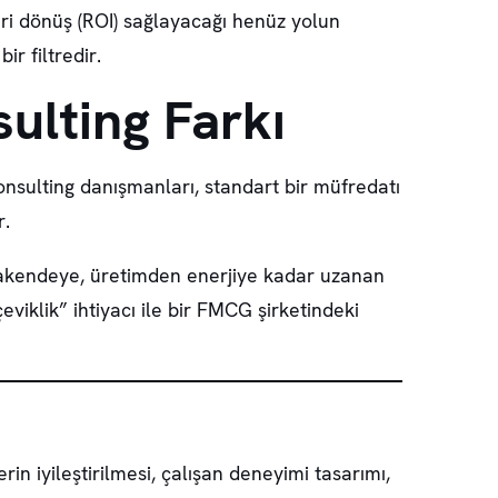
geri dönüş (ROI) sağlayacağı henüz yolun
ir filtredir.
ulting Farkı
nsulting danışmanları, standart bir müfredatı
r.
erakendeye, üretimden enerjiye kadar uzanan
viklik” ihtiyacı ile bir FMCG şirketindeki
rin iyileştirilmesi, çalışan deneyimi tasarımı,