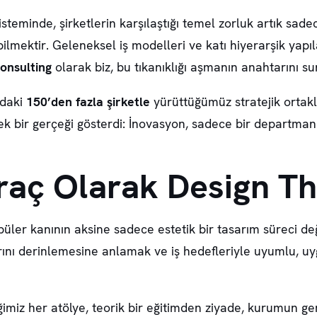
minde, şirketlerin karşılaştığı temel zorluk artık sadece
bilmektir. Geleneksel iş modelleri ve katı hiyerarşik ya
onsulting
olarak biz, bu tıkanıklığı aşmanın anahtarını s
ndaki
150’den fazla şirketle
yürüttüğümüz stratejik ortakl
tek bir gerçeği gösterdi: İnovasyon, sadece bir departma
 Araç Olarak Design T
ler kanının aksine sadece estetik bir tasarım süreci deği
arını derinlemesine anlamak ve iş hedefleriyle uyumlu, uy
imiz her atölye, teorik bir eğitimden ziyade, kurumun ge