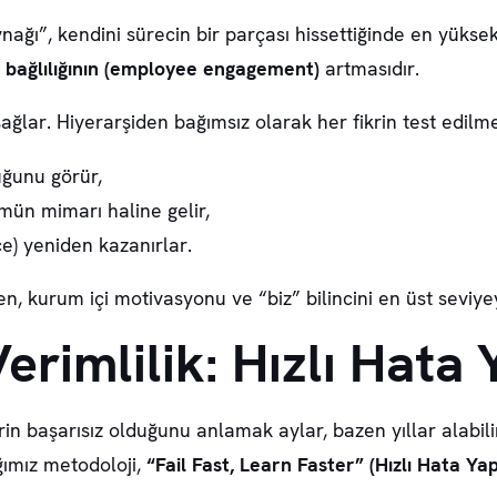
nağı”, kendini sürecin bir parçası hissettiğinde en yüksek
n bağlılığının (employee engagement)
artmasıdır.
sağlar. Hiyerarşiden bağımsız olarak her fikrin test edi
uğunu görür,
mün mimarı haline gelir,
ce) yeniden kazanırlar.
n, kurum içi motivasyonu ve “biz” bilincini en üst seviyey
erimlilik: Hızlı Hata
rin başarısız olduğunu anlamak aylar, bazen yıllar alabi
ğımız metodoloji,
“Fail Fast, Learn Faster” (Hızlı Hata Ya