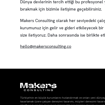
Dünya devlerinin tercih ettiği bu profesyonel 
bırakmak için bizimle iletişime geçebilirsiniz.
Makers Consulting olarak her seviyedeki çalışan
kurumunuz için gelir ve gideri etkileyecek bir
size iletiyoruz. Daha sonrasında ise birlikte 
hello@makersconsulting.co
Türkiye'nin en büyük kurumlarını hızlandırmak ve onları yeni dünya
tasarlamak üzere çalışan deneyimi tasarımı, müşteri deneyimi tasarım