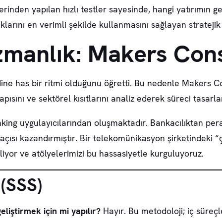
erinden yapılan hızlı testler sayesinde, hangi yatırımın 
larını en verimli şekilde kullanmasını sağlayan stratejik b
zmanlık: Makers Cons
ne has bir ritmi olduğunu öğretti. Bu nedenle Makers Co
pısını ve sektörel kısıtlarını analiz ederek süreci tasarla
inking uygulayıcılarından oluşmaktadır. Bankacılıktan p
açısı kazandırmıştır. Bir telekomünikasyon şirketindeki “çe
biliyor ve atölyelerimizi bu hassasiyetle kurguluyoruz.
 (SSS)
liştirmek için mi yapılır?
Hayır. Bu metodoloji; iç süreçle