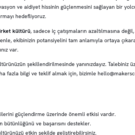
ivasyon ve aidiyet hissinin güçlenmesini sağlayan bir yolc
rmayı hedefliyoruz.
irket kültürü
, sadece iç çatışmaların azaltılmasına değil,
nle, ekibinizin potansiyelini tam anlamıyla ortaya çıkar
ınız var.
ltürünüzün şekillendirilmesinde yanınızdayız. Talebiniz ü
 fazla bilgi ve teklif almak için, bizimle
hello@makersco
kilerini güçlendirme üzerinde önemli etkisi vardır.
n bütünlüğünü ve başarısını destekler.
ültürünüzü etkin şekilde geliştirebilirsiniz.