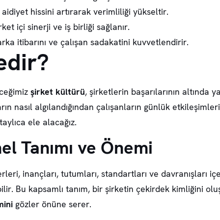
idiyet hissini artırarak verimliliği yükseltir.
et içi sinerji ve iş birliği sağlanır.
a itibarını ve çalışan sadakatini kuvvetlendirir.
edir?
eceğimiz
şirket kültürü
, şirketlerin başarılarının altında 
ın nasıl algılandığından çalışanların günlük etkileşimler
aylıca ele alacağız.
mel Tanımı ve Önemi
leri, inançları, tutumları, standartları ve davranışları içe
lir. Bu kapsamlı tanım, bir şirketin çekirdek kimliğini ol
ini
gözler önüne serer.