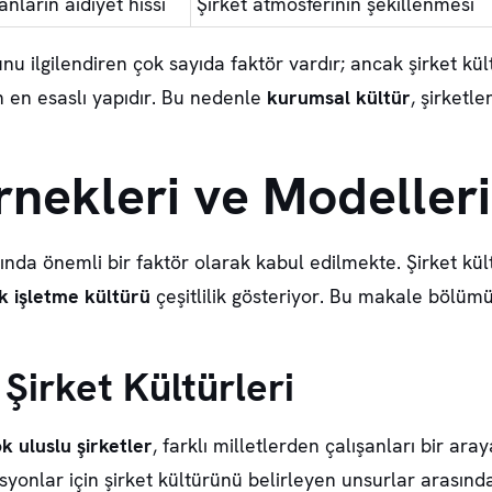
anların aidiyet hissi
Şirket atmosferinin şekillenmesi
u ilgilendiren çok sayıda faktör vardır; ancak şirket kült
n en esaslı yapıdır. Bu nedenle
kurumsal kültür
, şirketle
rnekleri ve Modelleri
ısında önemli bir faktör olarak kabul edilmekte.
Şirket kül
k işletme kültürü
çeşitlilik gösteriyor. Bu makale bölümü
 Şirket Kültürleri
k uluslu şirketler
, farklı milletlerden çalışanları bir ara
nlar için şirket kültürünü belirleyen unsurlar arasında 