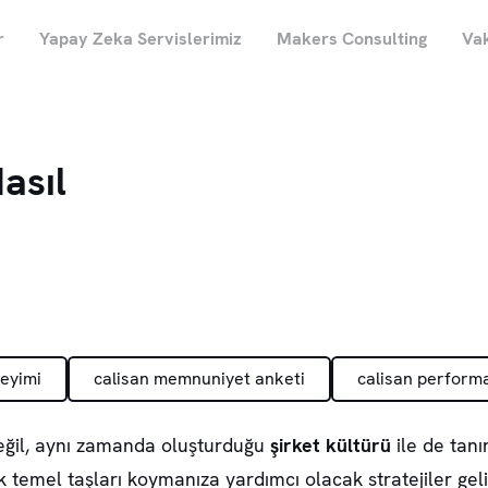
r
Yapay Zeka Servislerimiz
Makers Consulting
Vak
asıl
neyimi
calisan memnuniyet anketi
calisan perform
değil, aynı zamanda oluşturduğu
şirket kültürü
ile de tanın
 temel taşları koymanıza yardımcı olacak stratejiler geli