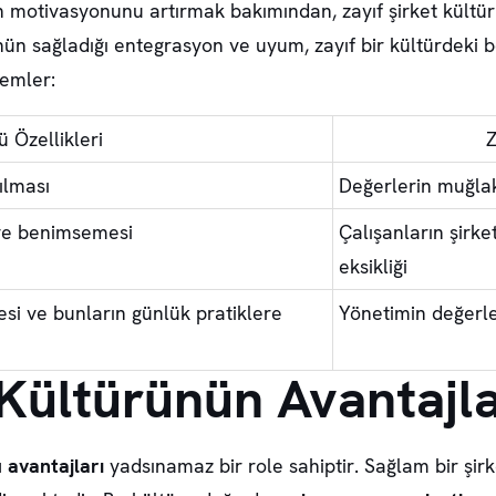
şan motivasyonunu artırmak bakımından,
zayıf şirket kültü
ürünün sağladığı entegrasyon ve uyum, zayıf bir kültürde
lemler:
ü Özellikleri
Z
ılması
Değerlerin muğlak
ı ve benimsemesi
Çalışanların şirke
eksikliği
si ve bunların günlük pratiklere
Yönetimin değerle
 Kültürünün Avantajla
ü avantajları
yadsınamaz bir role sahiptir. Sağlam bir şir