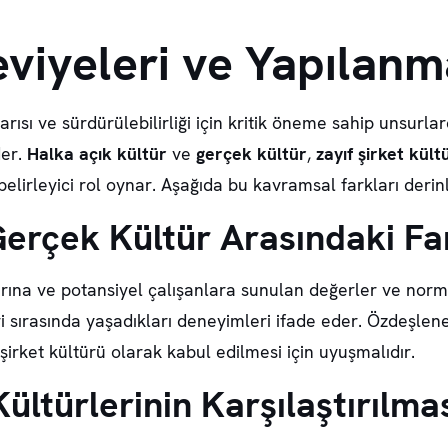
eviyeleri ve Yapılanm
rısı ve sürdürülebilirliği için kritik öneme sahip unsurlar
der.
Halka açık kültür
ve
gerçek kültür
,
zayıf şirket kült
 belirleyici rol oynar. Aşağıda bu kavramsal farkları deri
Gerçek Kültür Arasındaki Fa
arına ve potansiyel çalışanlara sunulan değerler ve norm
eri sırasında yaşadıkları deneyimleri ifade eder. Özdeşle
şirket kültürü
olarak kabul edilmesi için uyuşmalıdır.
ültürlerinin Karşılaştırılma