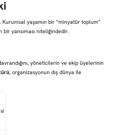
ki
ir. Kurumsal yaşamın bir “minyatür toplum”
n bir yansıması niteliğindedir.
davrandığını, yöneticilerin ve ekip üyelerinin
türü
, organizasyonun dış dünya ile
si