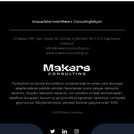
Anasayfa
Servisler
Makers Consulting
İletişim
Ortabayır Mh. Şair Çelebi Sk. Gürtaş İş Merkezi No:1 D:3 Kağıthane/
İstanbul
hello@makersconsulting.co
www.makersconsulting.co
Türkiye'nin en büyük kurumlarını hızlandırmak ve onları yeni dünyaya
adapte edecek şekilde yeniden tasarlamak üzere çalışan deneyimi
tasarımı, müşteri deneyimi tasarımı, üst yönetim strateji workshopları,
ideathon kurguları, kurum içi girişimcilik programları tasarlıyor ve hayata
geçiriyoruz. Müşterilerimizin yeniden bizimle çalışma oranı %95!
© 2025 MakersConsulting