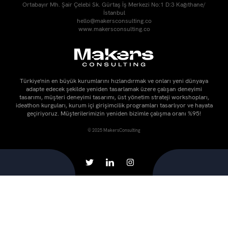
Ortabayır Mh. Şair Çelebi Sk. Gürtaş İş Merkezi No:1 D:3 Kağıthane/
İstanbul
hello@makersconsulting.co
www.makersconsulting.co
Türkiye'nin en büyük kurumlarını hızlandırmak ve onları yeni dünyaya
adapte edecek şekilde yeniden tasarlamak üzere çalışan deneyimi
tasarımı, müşteri deneyimi tasarımı, üst yönetim strateji workshopları,
ideathon kurguları, kurum içi girişimcilik programları tasarlıyor ve hayata
geçiriyoruz. Müşterilerimizin yeniden bizimle çalışma oranı %95!
© 2025 MakersConsulting