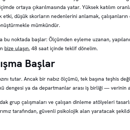
çimde ortaya çıkarılmasında yatar. Yüksek katılım oranları
etki, düşük skorların nedenlerini anlamak, çalışanları
dönüştürmekle mümkündür.
 bu noktada başlar: Ölçümden eyleme uzanan, yapılandırıl
in
bize ulaşın
, 48 saat içinde teklif dönelim.
lışma Başlar
zını tutar. Ancak bir nabız ölçümü, tek başına teşhis değ
ş yükü dengesi ya da departmanlar arası iş birliği — verini
dak grup çalışmaları ve çalışan dinleme atölyeleri tasar
ımız tarafından, güvenli psikolojik alan yaratacak şeki