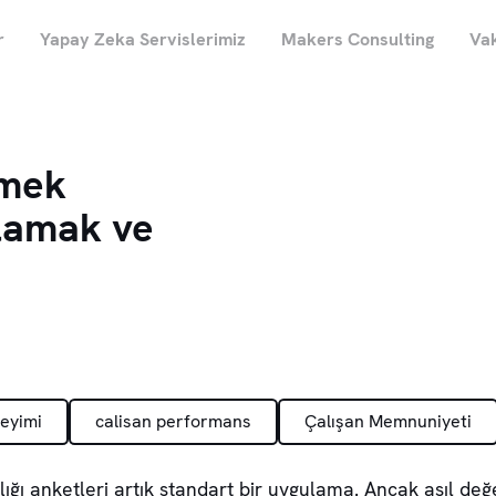
r
Yapay Zeka Servislerimiz
Makers Consulting
Vak
çmek
lamak ve
neyimi
calisan performans
Çalışan Memnuniyeti
ığı anketleri artık standart bir uygulama. Ancak asıl değ