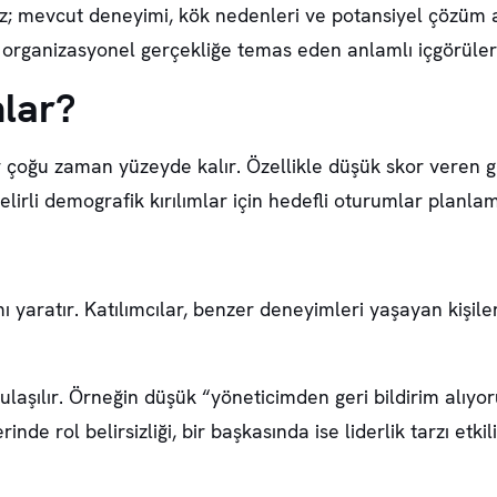
mez; mevcut deneyimi, kök nedenleri ve potansiyel çözüm a
, organizasyonel gerçekliğe temas eden anlamlı içgörüle
lar?
lar çoğu zaman yüzeyde kalır. Özellikle düşük skor veren
belirli demografik kırılımlar için hedefli oturumlar planl
mı yaratır. Katılımcılar, benzer deneyimleri yaşayan kişi
ı ulaşılır. Örneğin düşük “yöneticimden geri bildirim alı
nde rol belirsizliği, bir başkasında ise liderlik tarzı etki