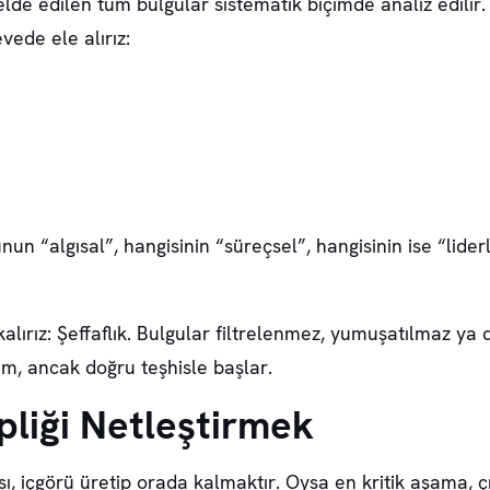
lde edilen tüm bulgular sistematik biçimde analiz edilir.
vede ele alırız:
un “algısal”, hangisinin “süreçsel”, hangisinin ise “lide
kalırız: Şeffaflık. Bulgular filtrelenmez, yumuşatılmaz y
m, ancak doğru teşhisle başlar.
pliği Netleştirmek
sı, içgörü üretip orada kalmaktır. Oysa en kritik aşama, 