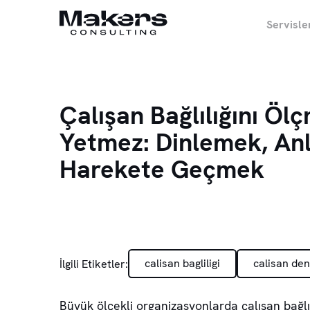
Servisle
Çalışan Bağlılığını Öl
Yetmez: Dinlemek, An
Harekete Geçmek
calisan bagliligi
calisan de
İlgili Etiketler:
Büyük ölçekli organizasyonlarda çalışan bağlıl