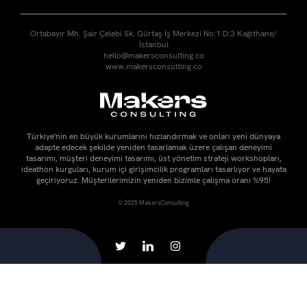
Ortabayır Mh. Şair Çelebi Sk. Gürtaş İş Merkezi No:1 D:3 Kağıthane/
İstanbul
hello@makersconsulting.co
www.makersconsulting.co
Türkiye'nin en büyük kurumlarını hızlandırmak ve onları yeni dünyaya
adapte edecek şekilde yeniden tasarlamak üzere çalışan deneyimi
tasarımı, müşteri deneyimi tasarımı, üst yönetim strateji workshopları,
ideathon kurguları, kurum içi girişimcilik programları tasarlıyor ve hayata
geçiriyoruz. Müşterilerimizin yeniden bizimle çalışma oranı %95!
© 2025 MakersConsulting