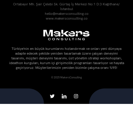
Ortabayır Mh. Şair Çelebi Sk. Gürtaş İş Merkezi No:1 D:3 Kağıthane/
İstanbul
hello@makersconsulting.co
www.makersconsulting.co
Türkiye'nin en büyük kurumlarını hızlandırmak ve onları yeni dünyaya
adapte edecek şekilde yeniden tasarlamak üzere çalışan deneyimi
tasarımı, müşteri deneyimi tasarımı, üst yönetim strateji workshopları,
ideathon kurguları, kurum içi girişimcilik programları tasarlıyor ve hayata
geçiriyoruz. Müşterilerimizin yeniden bizimle çalışma oranı %95!
© 2025 MakersConsulting