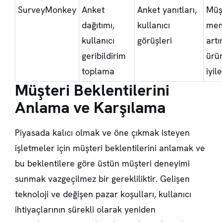
SurveyMonkey
Anket
Anket yanıtları,
Müş
dağıtımı,
kullanıcı
mem
kullanıcı
görüşleri
artı
geribildirim
ürü
toplama
iyil
Müşteri Beklentilerini
Anlama ve Karşılama
Piyasada kalıcı olmak ve öne çıkmak isteyen
işletmeler için
müşteri beklentilerini
anlamak ve
bu beklentilere göre
üstün müşteri deneyimi
sunmak vazgeçilmez bir gerekliliktir. Gelişen
teknoloji ve değişen pazar koşulları, kullanıcı
ihtiyaçlarının sürekli olarak yeniden