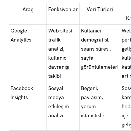
Araç
Fonksiyonlar
Veri Türleri
Ka
Google
Web sitesi
Kullanıcı
Web
Analytics
trafik
demografisi,
per
analizi,
seans süresi,
geli
kullanıcı
sayfa
kull
davranışı
görüntülemeleri
katı
takibi
art
Facebook
Sosyal
Beğeni,
Sos
Insights
medya
paylaşım,
kam
etkileşim
yorum
hed
analizi
istatistikleri
içer
geli