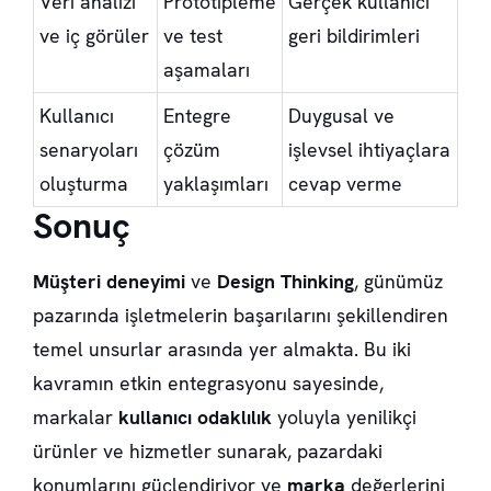
Veri analizi
Prototipleme
Gerçek kullanıcı
ve iç görüler
ve test
geri bildirimleri
aşamaları
Kullanıcı
Entegre
Duygusal ve
senaryoları
çözüm
işlevsel ihtiyaçlara
oluşturma
yaklaşımları
cevap verme
Sonuç
Müşteri deneyimi
ve
Design Thinking
, günümüz
pazarında işletmelerin başarılarını şekillendiren
temel unsurlar arasında yer almakta. Bu iki
kavramın etkin entegrasyonu sayesinde,
markalar
kullanıcı odaklılık
yoluyla yenilikçi
ürünler ve hizmetler sunarak, pazardaki
konumlarını güçlendiriyor ve
marka
değerlerini