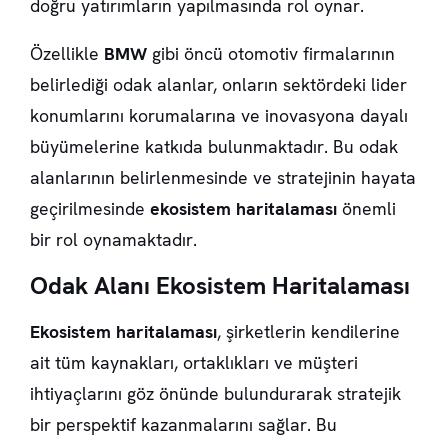
doğru yatırımların yapılmasında rol oynar.
Özellikle
BMW
gibi öncü otomotiv firmalarının
belirlediği odak alanlar, onların sektördeki lider
konumlarını korumalarına ve inovasyona dayalı
büyümelerine katkıda bulunmaktadır. Bu odak
alanlarının belirlenmesinde ve stratejinin hayata
geçirilmesinde
ekosistem haritalaması
önemli
bir rol oynamaktadır.
Odak Alanı Ekosistem Haritalaması
Ekosistem haritalaması
, şirketlerin kendilerine
ait tüm kaynakları, ortaklıkları ve müşteri
ihtiyaçlarını göz önünde bulundurarak stratejik
bir perspektif kazanmalarını sağlar. Bu