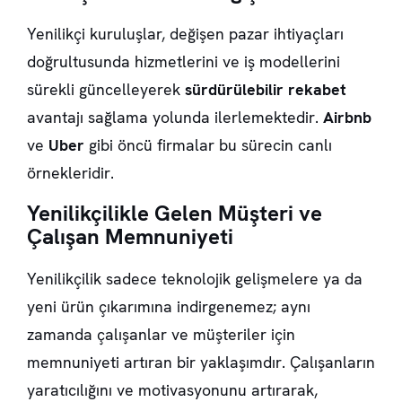
Yenilikçi kuruluşlar, değişen pazar ihtiyaçları
doğrultusunda hizmetlerini ve iş modellerini
sürekli güncelleyerek
sürdürülebilir rekabet
avantajı sağlama yolunda ilerlemektedir.
Airbnb
ve
Uber
gibi öncü firmalar bu sürecin canlı
örnekleridir.
Yenilikçilikle Gelen Müşteri ve
Çalışan Memnuniyeti
Yenilikçilik sadece teknolojik gelişmelere ya da
yeni ürün çıkarımına indirgenemez; aynı
zamanda çalışanlar ve müşteriler için
memnuniyeti artıran bir yaklaşımdır. Çalışanların
yaratıcılığını ve motivasyonunu artırarak,