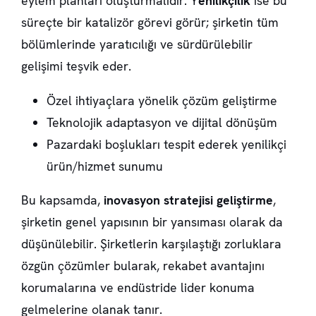
eylem planları oluşturmalıdır. Y
enilikçilik
ise bu
süreçte bir katalizör görevi görür; şirketin tüm
bölümlerinde yaratıcılığı ve sürdürülebilir
gelişimi teşvik eder.
Özel ihtiyaçlara yönelik çözüm geliştirme
Teknolojik adaptasyon ve dijital dönüşüm
Pazardaki boşlukları tespit ederek yenilikçi
ürün/hizmet sunumu
Bu kapsamda,
inovasyon stratejisi geliştirme
,
şirketin genel yapısının bir yansıması olarak da
düşünülebilir. Şirketlerin karşılaştığı zorluklara
özgün çözümler bularak, rekabet avantajını
korumalarına ve endüstride lider konuma
gelmelerine olanak tanır.