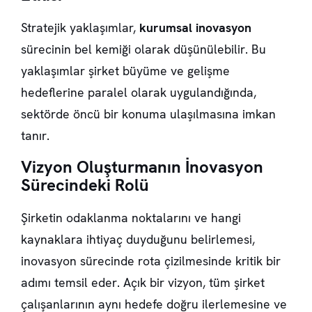
Stratejik yaklaşımlar,
kurumsal inovasyon
sürecinin bel kemiği olarak düşünülebilir. Bu
yaklaşımlar şirket büyüme ve gelişme
hedeflerine paralel olarak uygulandığında,
sektörde öncü bir konuma ulaşılmasına imkan
tanır.
Vizyon Oluşturmanın İnovasyon
Sürecindeki Rolü
Şirketin odaklanma noktalarını ve hangi
kaynaklara ihtiyaç duyduğunu belirlemesi,
inovasyon sürecinde rota çizilmesinde kritik bir
adımı temsil eder. Açık bir vizyon, tüm şirket
çalışanlarının aynı hedefe doğru ilerlemesine ve