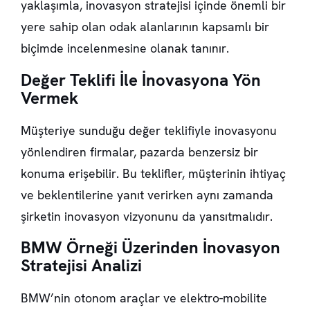
yaklaşımla, inovasyon stratejisi içinde önemli bir
yere sahip olan odak alanlarının kapsamlı bir
biçimde incelenmesine olanak tanınır.
Değer Teklifi İle İnovasyona Yön
Vermek
Müşteriye sunduğu değer teklifiyle inovasyonu
yönlendiren firmalar, pazarda benzersiz bir
konuma erişebilir. Bu teklifler, müşterinin ihtiyaç
ve beklentilerine yanıt verirken aynı zamanda
şirketin inovasyon vizyonunu da yansıtmalıdır.
BMW Örneği Üzerinden İnovasyon
Stratejisi Analizi
BMW’nin otonom araçlar ve elektro-mobilite