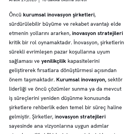
Öncü
kurumsal inovasyon şirketleri
,
sürdürülebilir büyüme ve rekabet avantajı elde
etmenin yollarını ararken,
inovasyon stratejileri
kritik bir rol oynamaktadır. İnovasyon, şirketlerin
sürekli evrimleşen pazar koşullarına uyum
sağlaması ve
y
enilikçilik
kapasitelerini
geliştirerek fırsatlara dönüştürmesi açısından
önem taşımaktadır.
K
urumsal inovasyon,
sektör
liderliği ve öncü çözümler sunma ya da mevcut
iş süreçlerini yeniden düşünme konusunda
şirketlere rehberlik eden temel bir süreç haline
gelmiştir. Şirketler, i
novasyon stratejileri
sayesinde ana vizyonlarına uygun adımlar