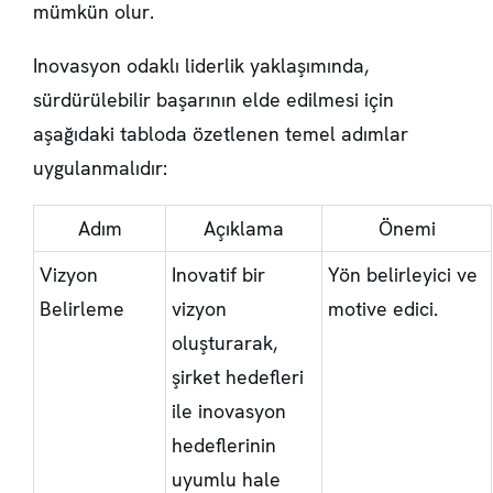
mümkün olur.
Inovasyon odaklı liderlik yaklaşımında,
sürdürülebilir başarının elde edilmesi için
aşağıdaki tabloda özetlenen temel adımlar
uygulanmalıdır:
Adım
Açıklama
Önemi
Vizyon
Inovatif bir
Yön belirleyici ve
Belirleme
vizyon
motive edici.
oluşturarak,
şirket hedefleri
ile inovasyon
hedeflerinin
uyumlu hale