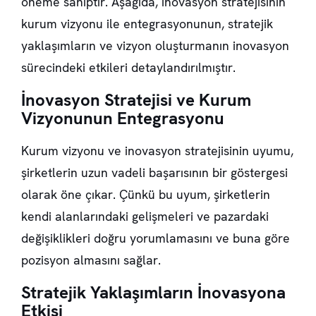
öneme sahiptir. Aşağıda, inovasyon stratejisinin
kurum vizyonu ile entegrasyonunun, stratejik
yaklaşımların ve vizyon oluşturmanın inovasyon
sürecindeki etkileri detaylandırılmıştır.
İnovasyon Stratejisi ve Kurum
Vizyonunun Entegrasyonu
Kurum vizyonu ve inovasyon stratejisinin uyumu,
şirketlerin uzun vadeli başarısının bir göstergesi
olarak öne çıkar. Çünkü bu uyum, şirketlerin
kendi alanlarındaki gelişmeleri ve pazardaki
değişiklikleri doğru yorumlamasını ve buna göre
pozisyon almasını sağlar.
Stratejik Yaklaşımların İnovasyona
Etkisi