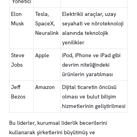
Yönetici
Elon
Tesla,
Elektrikli araçlar, uzay
Musk
SpaceX,
seyahati ve nöroteknoloji
Neuralink
alanında teknolojik
yenilikler
Steve
Apple
iPod, iPhone ve iPad gibi
Jobs
devrim niteliğindeki
ürünlerin yaratılması
Jeff
Amazon
Dijital ticaretin öncüsü
Bezos
olması ve bulut bilişim
hizmetlerinin geliştirilmesi
Bu liderler, kurumsal liderlik becerilerini
kullanarak şirketlerini büyütmüş ve