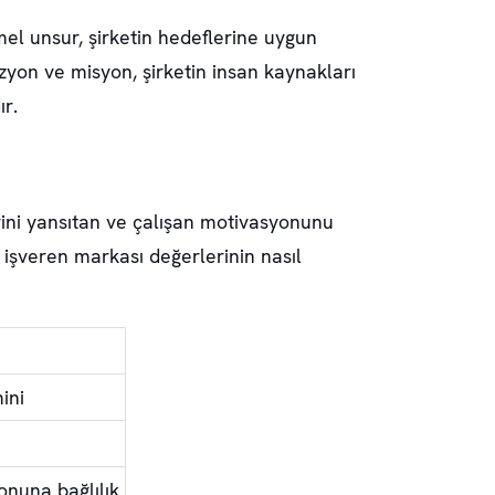
el unsur, şirketin hedeflerine uygun
izyon ve misyon, şirketin insan kaynakları
r.
erini yansıtan ve çalışan motivasyonunu
a işveren markası değerlerinin nasıl
ini
onuna bağlılık