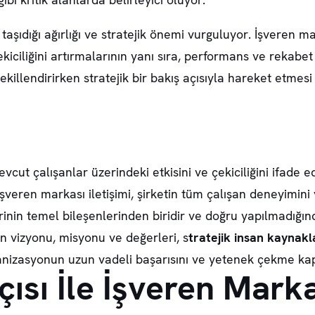
 taşıdığı ağırlığı ve stratejik önemi vurguluyor. İşveren 
ekiciliğini artırmalarının yanı sıra, performans ve rekabe
ekillendirirken stratejik bir bakış açısıyla hareket etme
vcut çalışanlar üzerindeki etkisini ve çekiciliğini ifade e
 işveren markası iletişimi, şirketin tüm çalışan deneyimini 
lerinin temel bileşenlerinden biridir ve doğru yapılmadığı
in vizyonu, misyonu ve değerleri, s
tratejik insan kaynakl
ganizasyonun uzun vadeli başarısını ve yetenek çekme kap
çısı İle İşveren Mark