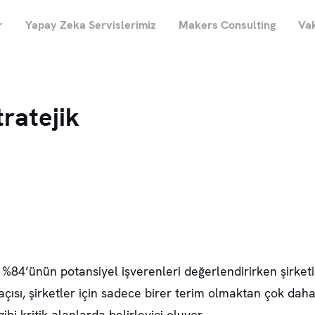
r
Yapay Zeka Servislerimiz
Makers Consulting
Vak
tratejik
 %84’ünün potansiyel işverenleri değerlendirirken şirket
açısı, şirketler için sadece birer terim olmaktan çok daha
gibi kritik alanlarda belirleyici oluyor.