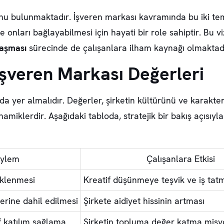
onu bulunmaktadır. İşveren markası kavramında bu iki tem
 onları bağlayabilmesi için hayati bir role sahiptir. Bu v
laşması
sürecinde de çalışanlara ilham kaynağı olmaktadı
İşveren Markası Değerleri
da yer almalıdır. Değerler, şirketin kültürünü ve karakt
amiklerdir. Aşağıdaki tabloda, stratejik bir bakış açısıyl
Eylem
Çalışanlara Etkisi
eklenmesi
Kreatif düşünmeye teşvik ve iş tatm
erine dahil edilmesi
Şirkete aidiyet hissinin artması
f katılım sağlama
Şirketin topluma değer katma misy