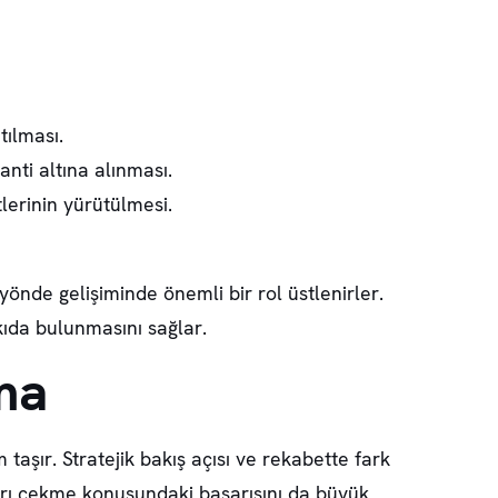
tılması.
anti altına alınması.
tlerinin yürütülmesi.
yönde gelişiminde önemli bir rol üstlenirler.
ıda bulunmasını sağlar.
ma
 taşır.
Stratejik bakış açısı
ve
rekabette fark
arı çekme konusundaki başarısını da büyük