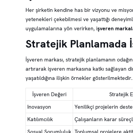
Her şirketin kendine has bir vizyonu ve misy
yetenekleri çekebilmesi ve yaşattığı deneyimle
uygulamalarına yön verirken, i
şveren marka
Stratejik Planlamada 
İşveren markası, stratejik planlamanın odağın
artırarak işveren markasına katkı sağlayan din
yaşatıldığına ilişkin örnekler gösterilmektedir.
İşveren Değeri
Stratejik 
Inovasyon
Yenilikçi projelerin dest
Katılımcılık
Çalışanların karar süreçl
Sosyal Sorumluluk
Toplumsal projelere akti