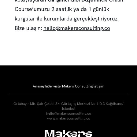
Course’umuzu 2 saatlik ya da 1 günlük
kurgular ile kurumlarda gerçekleştiriyoruz.
Bize ulaşın:
hello@makersconsulting.co
Anasayfa
Servisler
Makers Consulting
İletişim
Ortabayır Mh. Şair Çelebi Sk. Gürtaş İş Merkezi No:1 D:3 Kağıthane/
İstanbul
hello@makersconsulting.co
www.makersconsulting.co