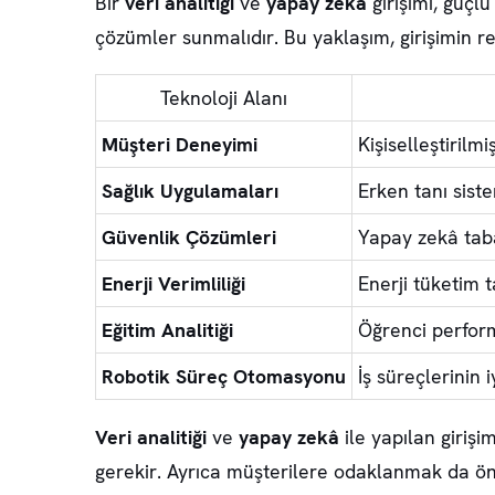
Bir
veri analitiği
ve
yapay zekâ
girişimi, güçlü
çözümler sunmalıdır. Bu yaklaşım, girişimin re
Teknoloji Alanı
Müşteri Deneyimi
Kişiselleştirilm
Sağlık Uygulamaları
Erken tanı siste
Güvenlik Çözümleri
Yapay zekâ taba
Enerji Verimliliği
Enerji tüketim 
Eğitim Analitiği
Öğrenci performa
Robotik Süreç Otomasyonu
İş süreçlerinin 
Veri analitiği
ve
yapay zekâ
ile yapılan girişim
gerekir. Ayrıca müşterilere odaklanmak da ön