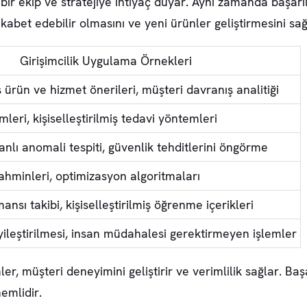
 bir ekip ve stratejiye ihtiyaç duyar. Aynı zamanda başarı
kabet edebilir olmasını ve yeni ürünler geliştirmesini sağ
Girişimcilik Uygulama Örnekleri
iş ürün ve hizmet önerileri, müşteri davranış analitiği
mleri, kişiselleştirilmiş tedavi yöntemleri
nlı anomali tespiti, güvenlik tehditlerini öngörme
tahminleri, optimizasyon algoritmaları
nsı takibi, kişiselleştirilmiş öğrenme içerikleri
iyileştirilmesi, insan müdahalesi gerektirmeyen işlemler
ler, müşteri deneyimini geliştirir ve verimlilik sağlar. Başa
emlidir.