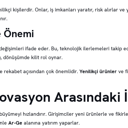
likçi kişilerdir. Onlar,
iş imkanları
yaratır, risk alırlar ve 
nır.
e Önemi
n değişimleri ifade eder. Bu, teknolojik ilerlemeleri takip 
ı
, dönüşümde kilit rol oynar.
ve rekabet açısından çok önemlidir.
Yenilikçi ürünler
ve f
novasyon Arasındaki İ
 büyümeyi hızlandırır.
Girişimciler
yeni ürünlerle ve fikirle
enle
Ar-Ge
alanına yatırım yaparlar.