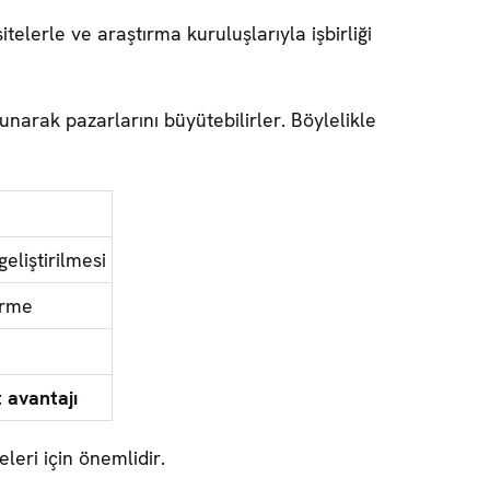
telerle ve araştırma kuruluşlarıyla işbirliği
narak pazarlarını büyütebilirler. Böylelikle
eliştirilmesi
irme
 avantajı
leri için önemlidir.