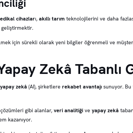
ciliği
edikal cihazlar
ı,
akıllı tarım
teknolojilerini ve daha fazla
eliştirmektir.
ilmek için sürekli olarak yeni bilgiler öğrenmeli ve müşter
 Yapay Zekâ Tabanlı G
yapay zekâ
(AI), şirketlere
rekabet avantajı
sunuyor. Bu t
 çözümleri
gibi alanlar,
veri analitiği
ve
yapay zekâ
tabanl
em kazanıyor.