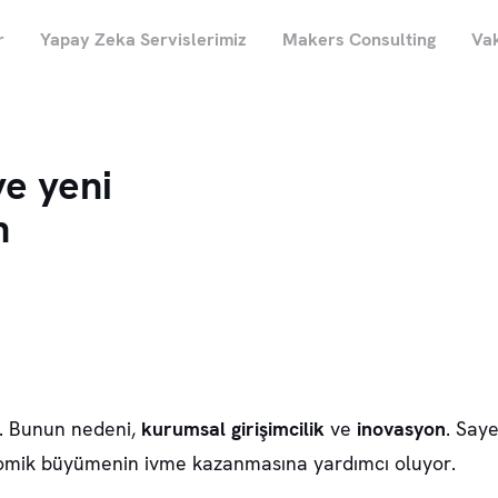
r
Yapay Zeka Servislerimiz
Makers Consulting
Vak
ve yeni
n
e. Bunun nedeni,
kurumsal girişimcilik
ve
inovasyon
. Say
konomik büyümenin ivme kazanmasına yardımcı oluyor.