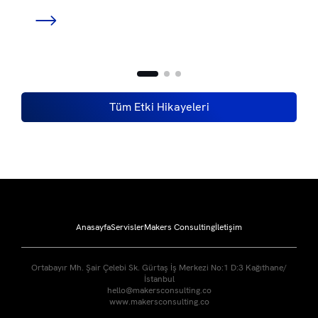
Tüm Etki Hikayeleri
Anasayfa
Servisler
Makers Consulting
İletişim
Ortabayır Mh. Şair Çelebi Sk. Gürtaş İş Merkezi No:1 D:3 Kağıthane/
İstanbul
hello@makersconsulting.co
www.makersconsulting.co